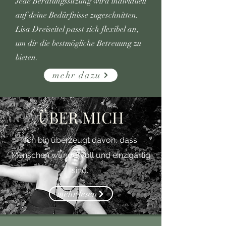
Jede Beratungssitzung wird individuell
auf deine Bedürfnisse zugeschnitten.
Lisa Dreiseitel passt sich flexibel an,
um dir die bestmögliche Betreuung zu
bieten.
mehr dazu
ÜBER MICH
Ich bin überzeugt davon, dass
Menschen wundervoll und einzigartig
sind.
mehr lesen