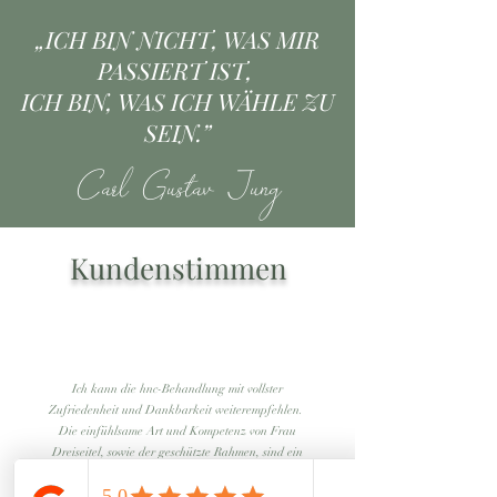
„ICH BIN NICHT, WAS MIR
PASSIERT IST,
ICH BIN, WAS ICH WÄHLE ZU
SEIN.”
Carl Gustav Jung
Kundenstimmen
Ich kann die hnc-Behandlung mit vollster
Zufriedenheit und Dankbarkeit weiterempfehlen.
Die einfühlsame Art und Kompetenz von Frau
Dreiseitel, sowie der geschützte Rahmen, sind ein
Geschenk für Körper und Seele und eine 1A
Begleitung durch schwierige Themen.