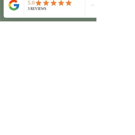
"Axiatonalen Linien" (S. Merkle)
2021-2023
Atemberatung und Atemtraining
Buteyko-Atmung
2-Punkt-Methode mit Herz (Sandra Merkle)
Matrix-Coaching & Quatenheilung
Ressourcenarbeit (Savina Tilmann)
Mineralstoff-Beratung
Psychologische Beratung &
Lebensberatung (Savina Tilmann)
Tensorarbeit, Körbler-Zeichen,
Symbolarbeit
ganzheitliche Energetik
begleitende Kinesiologie
hnc®-Methode